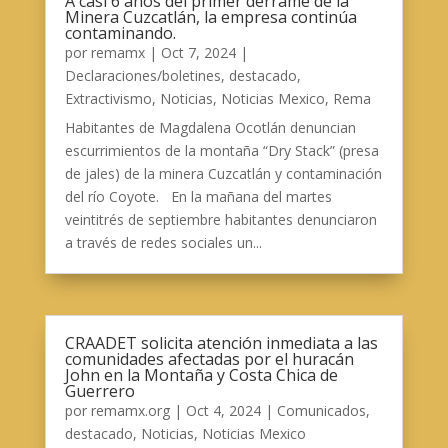
A casi 6 años del primer derrame de la
Minera Cuzcatlán, la empresa continúa
contaminando.
por
remamx
|
Oct 7, 2024
|
Declaraciones/boletines
,
destacado
,
Extractivismo
,
Noticias
,
Noticias Mexico
,
Rema
Habitantes de Magdalena Ocotlán denuncian
escurrimientos de la montaña “Dry Stack” (presa
de jales) de la minera Cuzcatlán y contaminación
del río Coyote. En la mañana del martes
veintitrés de septiembre habitantes denunciaron
a través de redes sociales un...
CRAADET solicita atención inmediata a las
comunidades afectadas por el huracán
John en la Montaña y Costa Chica de
Guerrero
por
remamx.org
|
Oct 4, 2024
|
Comunicados
,
destacado
,
Noticias
,
Noticias Mexico