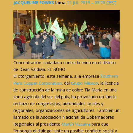
JACQUELINE FOWKS
Lima
12 JUL 2019 – 03:20
CEST
Concentración ciudadana contra la mina en el distrito
de Dean Valdivia. EL BÚHO
El otorgamiento, esta semana, a la empresa
Southern
Peru Copper Corporation
, del
Grupo México
, la licencia
de construcción de la mina de cobre Tía María en una
zona agrícola del sur del país, ha provocado un fuerte
rechazo de congresistas, autoridades locales y
regionales, organizaciones de agricultores. También un
llamado de la Asociación Nacional de Gobernadores
Regionales al presidente
Martín Vizcarra
para que
“imponga el diálogo” ante un posible conflicto social y