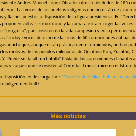
residente Andŕes Manuel López Obrador ofreció alrededor de 180 con
gobierno. Las voces de los pueblos indígenas que no están de acuerd
y flashes puestos a disposición de la figura presidencial. En “Derech
s
proponen voltear el micrófono y la cámara e ir a recoger las voce
el “progreso”, pues insisten en la vida campesina y en la permanencia 
ata” incluye voces de ocho de las más de 60 comunidades nahuas de
 gasoducto que, aunque están prácticamente terminados, no han podid
lica los motivos de los pueblos milenarios de Quintana Roo, Yucatán
ya. Y “Puede ser la última batalla” habla de las comunidades chinante
ucas y zoques que se resisten al Corredor Transístmico en el Istmo 
a disposición en descarga libre:
“Derecho de réplica. Hablan los puebl
io-indigena-en-la-4t/
Más noticias