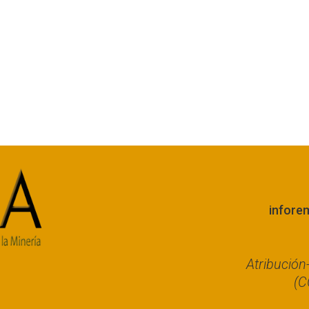
infore
Atribució
(C