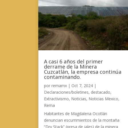
A casi 6 años del primer
derrame de la Minera
Cuzcatlán, la empresa continúa
contaminando.
por
remamx
|
Oct 7, 2024
|
Declaraciones/boletines
,
destacado
,
Extractivismo
,
Noticias
,
Noticias Mexico
,
Rema
Habitantes de Magdalena Ocotlán
denuncian escurrimientos de la montaña
“Dry Stack” (presa de jales) de la minera