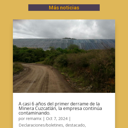
Más noticias
A casi 6 años del primer derrame de la
Minera Cuzcatlán, la empresa continúa
contaminando.
por
remamx
|
Oct 7, 2024
|
Declaraciones/boletines
,
destacado
,