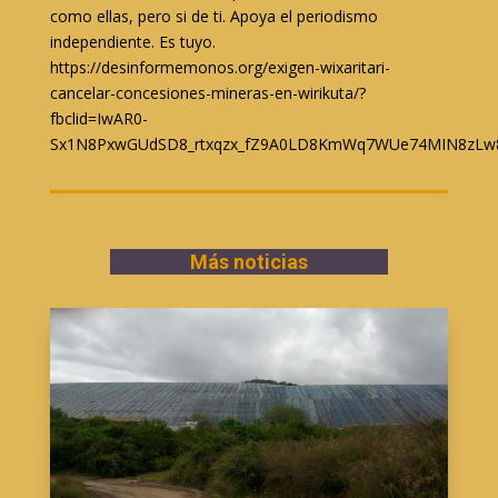
como ellas, pero si de ti. Apoya el periodismo
independiente. Es tuyo.
https://desinformemonos.org/exigen-wixaritari-
cancelar-concesiones-mineras-en-wirikuta/?
fbclid=IwAR0-
Sx1N8PxwGUdSD8_rtxqzx_fZ9A0LD8KmWq7WUe74MIN8zLw8
Más noticias