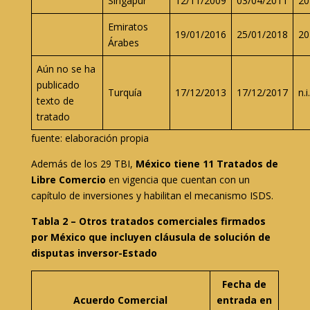
Singapur
12/11/2009
03/04/2011
20
Emiratos
19/01/2016
25/01/2018
20
Árabes
Aún no se ha
publicado
Turquía
17/12/2013
17/12/2017
n.i.
texto de
tratado
fuente: elaboración propia
Además de los 29 TBI,
México tiene 11 Tratados de
Libre Comercio
en vigencia que cuentan con un
capítulo de inversiones y habilitan el mecanismo ISDS.
Tabla 2 – Otros tratados comerciales firmados
por México que incluyen cláusula de solución de
disputas inversor-Estado
Fecha de
Acuerdo Comercial
entrada en