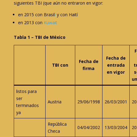
siguientes TBI (que aún no entraron en vigor:
en 2015 con Brasil
i
y con Haití
en 2013 con
Kuwait
Tabla 1 – TBI de México
F
Fecha de
Fecha de
TBI con
entrada
t
firma
en vigor
s
un
listos para
ser
Austria
29/06/1998
26/03/2001
20
terminados
ya
República
04/04/2002
13/03/2004
20
Checa