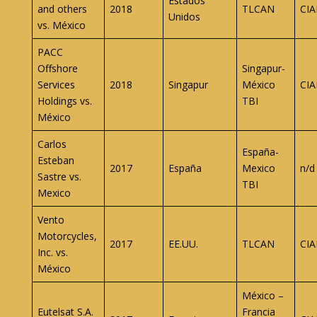
Estados
and others
2018
TLCAN
CIA
Unidos
vs. México
PACC
Offshore
Singapur-
Services
2018
Singapur
México
CIA
Holdings vs.
TBI
México
Carlos
España-
Esteban
2017
España
Mexico
n/d
Sastre vs.
TBI
Mexico
Vento
Motorcycles,
2017
EE.UU.
TLCAN
CIA
Inc. vs.
México
México –
Eutelsat S.A.
Francia