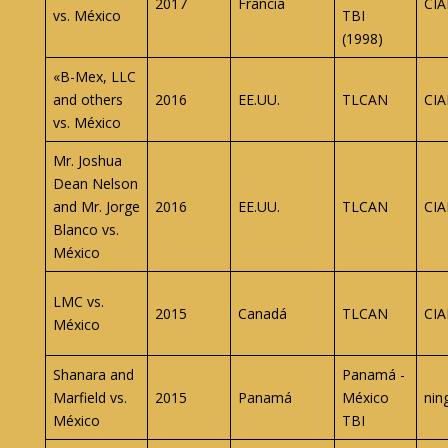
2017
Francia
CIA
vs. México
TBI
(1998)
«B-Mex, LLC
and others
2016
EE.UU.
TLCAN
CIA
vs. México
Mr. Joshua
Dean Nelson
and Mr. Jorge
2016
EE.UU.
TLCAN
CIA
Blanco vs.
México
LMC vs.
2015
Canadá
TLCAN
CIA
México
Shanara and
Panamá -
Marfield vs.
2015
Panamá
México
nin
México
TBI