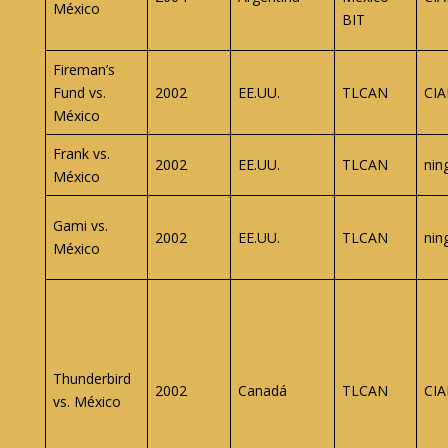
México
BIT
Fireman’s
Fund vs.
2002
EE.UU.
TLCAN
CIA
México
Frank vs.
2002
EE.UU.
TLCAN
nin
México
Gami vs.
2002
EE.UU.
TLCAN
nin
México
Thunderbird
2002
Canadá
TLCAN
CIA
vs. México