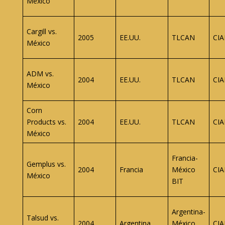
México
Cargill vs.
2005
EE.UU.
TLCAN
CIA
México
ADM vs.
2004
EE.UU.
TLCAN
CIA
México
Corn
Products vs.
2004
EE.UU.
TLCAN
CIA
México
Francia-
Gemplus vs.
2004
Francia
México
CIA
México
BIT
Argentina-
Talsud vs.
2004
Argentina
México
CIA