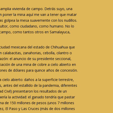
 amplia vivienda de campo. Detrás suyo, una
ren poner la mina aquí me van a tener que matar
as golpea la mesa suavemente con los nudillos.
icultor, como ciudadano, como humano. No lo
 campo, como tantos otros en Samalayuca,
a ciudad mexicana del estado de Chihuahua que
 calabacitas, zanahorias, cebolla, cilantro o
azón: el anuncio de su presidente seccional,
ciación de una mina de cobre a cielo abierto en
lones de dólares para quince años de concesión.
ielo abierto: daños a la superficie terrestre,
 antes del estallido de la pandemia, diferentes
 Civil) presentaron los resultados de un
ería la actividad: el ganado tendría que pastar
ama de 150 millones de pesos (unos 7 millones
ez, El Paso y Las Cruces (más de dos millones