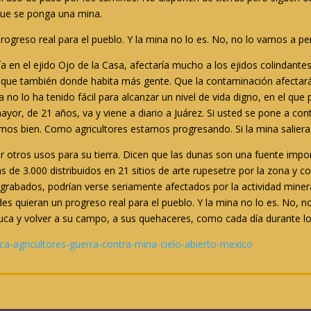
 que se ponga una mina.
rogreso real para el pueblo. Y la mina no lo es. No, no lo vamos a per
ía en el ejido Ojo de la Casa, afectaría mucho a los ejidos colindantes
que también donde habita más gente. Que la contaminación afectará 
la no lo ha tenido fácil para alcanzar un nivel de vida digno, en el qu
ayor, de 21 años, va y viene a diario a Juárez. Si usted se pone a cont
s bien. Como agricultores estamos progresando. Si la mina saliera a
otros usos para su tierra. Dicen que las dunas son una fuente impor
 de 3.000 distribuidos en 21 sitios de arte rupesetre por la zona y 
grabados, podrían verse seriamente afectados por la actividad minera
es quieran un progreso real para el pueblo. Y la mina no lo es. No, n
ca y volver a su campo, a sus quehaceres, como cada día durante lo
ca-agricultores-guerra-contra-mina-cielo-abierto-mexico