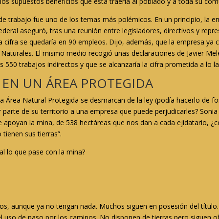
los supuestos beneficios que ésta traería al poblado y a toda su com
e trabajo fue uno de los temas más polémicos. En un principio, la 
deral aseguró, tras una reunión entre legisladores, directivos y rep
ta cifra se quedaría en 90 empleos. Dijo, además, que la empresa ya 
 Naturales. El mismo medio recogió unas declaraciones de Javier Mel
 550 trabajos indirectos y que se alcanzaría la cifra prometida a lo l
S EN UN ÁREA PROTEGIDA
Área Natural Protegida se desmarcan de la ley (podía hacerlo de fo
 parte de su territorio a una empresa que puede perjudicarles? Sonia 
e apoyan la mina, de 538 hectáreas que nos dan a cada ejidatario, ¿c
 tienen sus tierras”.
ual lo que pase con la mina?
rios, aunque ya no tengan nada. Muchos siguen en posesión del títul
 el uso de paso por los caminos. No disponen de tierras pero siguen o