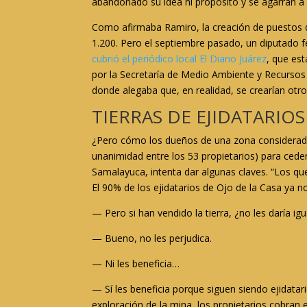
abandonado su idea ni propósito y se agarran a 
Como afirmaba Ramiro, la creación de puestos d
1.200. Pero el septiembre pasado, un diputado fe
cubrió el periódico local El Diario Juárez
, que es
por la Secretaría de Medio Ambiente y Recursos
donde alegaba que, en realidad, se crearían otros
TIERRAS DE EJIDATARIO
¿Pero cómo los dueños de una zona considerada 
unanimidad entre los 53 propietarios) para ceder
Samalayuca, intenta dar algunas claves. “Los qu
El 90% de los ejidatarios de Ojo de la Casa ya no
— Pero si han vendido la tierra, ¿no les daría ig
— Bueno, no les perjudica.
— Ni les beneficia…
— Sí les beneficia porque siguen siendo ejidata
exploración de la mina, los propietarios cobran