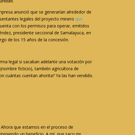
unidad.
empresa anunció que se generarían alrededor de
resentantes legales del proyecto minero
que
cuenta con los permisos para operar, emitidos
éndez, presidente seccional de Samalayuca, en
argo de los 15 años de la concesión.
rma legal si sacaban adelante una votación por
(nombre ficticio), también agricultora de
on cuántas cuentan ahorita? Ya las han vendido.
o. Ahora que estamos en el proceso de
bteniendo un beneficio. A mí, que saco mi