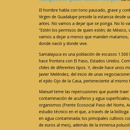
El hombre habla con tono pausado, grave y cont
Virgen de Guadalupe preside la estancia desde un
antes. No vamos a dejar que se ponga. No lo va
“Estén los permisos de quien estén; de México
vamos a dejar a menos que manden matarnos, l
donde nació y donde vive.
Samalayuca es una población de escasos 1.500 h
hace frontera con El Paso, Estados Unidos. Como 
chiles de diferentes tipos. Y, desde hace unos m
Javier Meléndez, del inicio de unas negociacione
el ejido Ojo de la Casa, perteneciente al mismo
Manuel teme las repercusiones que puede traer a 
contaminación de acuíferos y agua superficiales
organismos (Frente Ecosocial Paso del Norte, A
estudio técnico en el que, a través de la biólog
en agua contaminada; los principales cultivos c
de euros al mes), además de la inmensa polució