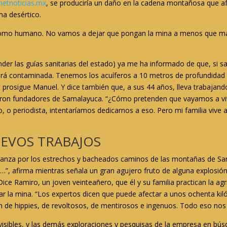
netnoticias.mx
, se produciría un daño en la cadena montañosa que afe
ma desértico.
 como humano. No vamos a dejar que pongan la mina a menos que m
er las guías sanitarias del estado) ya me ha informado de que, si s
tará contaminada. Tenemos los acuíferos a 10 metros de profundida
 prosigue Manuel. Y dice también que, a sus 44 años, lleva trabajando
fueron fundadores de Samalayuca. “¿Cómo pretenden que vayamos a viv
o, o periodista, intentaríamos dedicarnos a eso. Pero mi familia vive
EVOS TRABAJOS
vanza por los estrechos y bacheados caminos de las montañas de Sam
í…”, afirma mientras señala un gran agujero fruto de alguna explosión
ice Ramiro, un joven veinteañero, que él y su familia practican la agri
r la mina. “Los expertos dicen que puede afectar a unos ochenta kiló
n de hippies, de revoltosos, de mentirosos e ingenuos. Todo eso nos 
sibles, y las demás exploraciones y pesquisas de la empresa en búsq