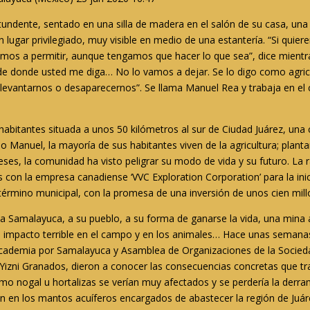
undente, sentado en una silla de madera en el salón de su casa, una
 lugar privilegiado, muy visible en medio de una estantería. “Si quie
mos a permitir, aunque tengamos que hacer lo que sea”, dice mientr
, de donde usted me diga… No lo vamos a dejar. Se lo digo como agr
evantarnos o desaparecernos”. Se llama Manuel Rea y trabaja en el
abitantes situada a unos 50 kilómetros al sur de Ciudad Juárez, un
Manuel, la mayoría de sus habitantes viven de la agricultura; plantan
eses, la comunidad ha visto peligrar su modo de vida y su futuro. La r
s con la empresa canadiense ‘VVC Exploration Corporation’ para la ini
 término municipal, con la promesa de una inversión de unos cien mil
Samalayuca, a su pueblo, a su forma de ganarse la vida, una mina a c
, impacto terrible en el campo y en los animales… Hace unas semanas,
cademia por Samalayuca y Asamblea de Organizaciones de la Sociedad
a Yizni Granados, dieron a conocer las consecuencias concretas que tra
omo nogal u hortalizas se verían muy afectados y se perdería la derr
n en los mantos acuíferos encargados de abastecer la región de Juár