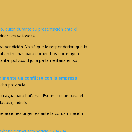
o, quien durante su presentación ante el
inerales valiosos».
na bendición. Yo sé que le responderían que la
scaban truchas para comer, hoy corre agua
ntar polvo», dijo la parlamentaria en su
almente un conflicto con la empresa
cha provincia.
r su agua para bañarse. Eso es lo que pasa el
lados», indicó.
me acciones urgentes ante la contaminación
na-bendicion-cusco-noticia-1284284