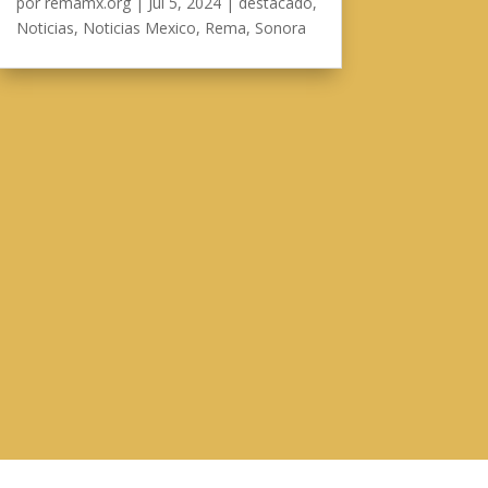
por
remamx.org
|
Jul 5, 2024
|
destacado
,
Noticias
,
Noticias Mexico
,
Rema
,
Sonora