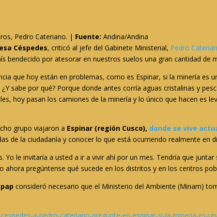
tros, Pedro Cateriano. |
Fuente:
Andina/Andina
resa Céspedes
, criticó al jefe del Gabinete Ministerial,
Pedro Caterian
s bendecido por atesorar en nuestros suelos una gran cantidad de m
incia que hoy están en problemas, como es Espinar, si la minería es u
. ¿Y sabe por qué? Porque donde antes corría aguas cristalinas y pe
, hoy pasan los camiones de la minería y lo único que hacen es leva
icho grupo viajaron a
Espinar (región Cusco),
donde se vive actu
as de la ciudadanía y conocer lo que está ocurriendo realmente en di
Yo le invitaría a usted a ir a vivir ahí por un mes. Tendría que junta
ero ahora pregúntense qué sucede en los distritos y en los centros pob
epap
consideró necesario que el Ministerio del Ambiente (Minam) to
a-cespedes-a-pedro-cateriano-pregunte-en-espinar-si-la-mineria-es-u