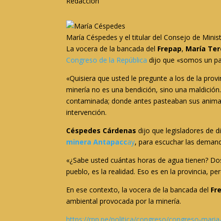
Redacción
María Céspedes y el titular del Consejo de Minis
La vocera de la bancada del
Frepap
,
María Te
Congreso de la República
dijo que «somos un paí
«Quisiera que usted le pregunte a los de la prov
minería no es una bendición, sino una maldición
contaminada; donde antes pasteaban sus animales
intervención.
Céspedes Cárdenas
dijo que legisladores de d
minera Antapacc
ay
, para escuchar las demand
«¿Sabe usted cuántas horas de agua tienen? Dos. 
pueblo, es la realidad. Eso es en la provincia, p
En ese contexto, la vocera de la bancada del
Fr
ambiental provocada por la minería.
https://rpp.pe/politica/congreso/congreso-mari