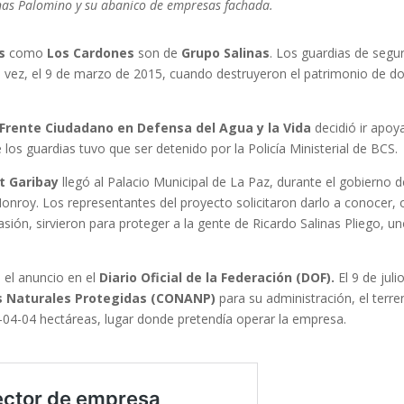
denas Palomino y su abanico de empresas fachada.
es
como
Los Cardones
son de
Grupo Salinas
. Los guardias de segu
ra vez, el 9 de marzo de 2015, cuando destruyeron el patrimonio de d
Frente Ciudadano en Defensa del Agua y la Vida
decidió ir apoya
 los guardias tuvo que ser detenido por la Policía Ministerial de BCS.
t Garibay
llegó al Palacio Municipal de La Paz, durante el gobierno d
onroy. Los representantes del proyecto solicitaron darlo a conocer, 
asión, sirvieron para proteger a la gente de Ricardo Salinas Pliego, u
 el anuncio en el
Diario Oficial de la Federación (DOF).
El 9 de juli
s Naturales Protegidas (CONANP)
para su administración, el terr
-04-04 hectáreas, lugar donde pretendía operar la empresa.