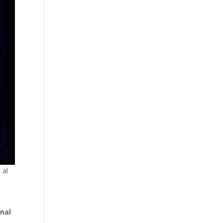
 al
onal