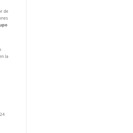
or de
ones
rupo
n
 en la
 24