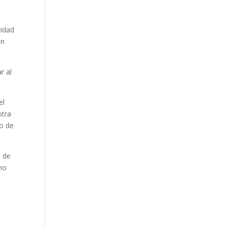
ridad
on
r al
el
otra
no de
o de
eno