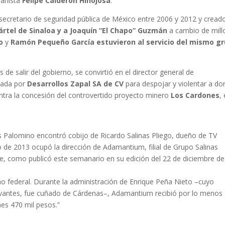
panista
Felipe Calderón Hinojosa
.
 secretario de seguridad pública de México entre 2006 y 2012 y cread
ártel de Sinaloa y a Joaquín “El Chapo” Guzmán
a cambio de mill
no
y
Ramón Pequeño García estuvieron al servicio del mismo g
 de salir del gobierno, se convirtió en el director general de
izada por
Desarrollos Zapal SA de CV
para despojar y violentar a do
entra la concesión del controvertido proyecto minero
Los Cardones
,
as Palomino encontró cobijo de Ricardo Salinas Pliego, dueño de TV
 de 2013 ocupó la dirección de Adamantium, filial de Grupo Salinas
aje, como publicó este semanario en su edición del 22 de diciembre de
no federal. Durante la administración de Enrique Peña Nieto –cuyo
ervantes, fue cuñado de Cárdenas–, Adamantium recibió por lo menos
nes 470 mil pesos.”