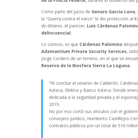
de la Policía Federal,
durante el Gobierno del 
Como parte del juicio de
Genaro García Luna
,
la “Guerra contra el narco” le dio protección al
C
de dólares. Al parecer,
Luis Cárdenas Palomi
delincuencial.
Lo curioso, es que
Cárdenas Palomino
después
Adamantium Private Security Services
, util
Jorge Cordero de un terreno, en el que se encu
Reserva de la Biosfera Sierra La Laguna.
“
Al concluir el sexenio de Calderón, Cárden
Azteca, Elektra y Banco Azteca. Desde enero
dedicada a la seguridad privada y el espion
2019.
No por eso cortó sus vínculos con el gobier
consejero jurídico, Humberto Castillejos C
contratos públicos por un total de 510 millo