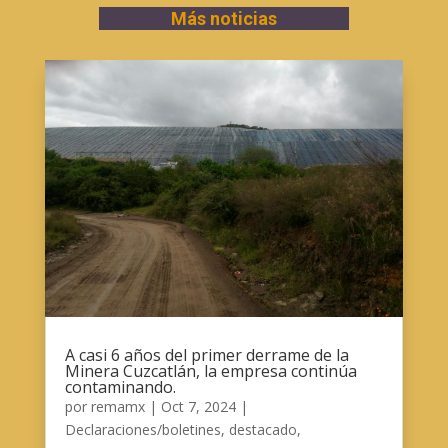
Más noticias
A casi 6 años del primer derrame de la
Minera Cuzcatlán, la empresa continúa
contaminando.
por
remamx
|
Oct 7, 2024
|
Declaraciones/boletines
,
destacado
,