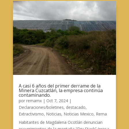
A casi 6 años del primer derrame de la
Minera Cuzcatlán, la empresa continúa
contaminando.
por
remamx
|
Oct 7, 2024
|
Declaraciones/boletines
,
destacado
,
Extractivismo
,
Noticias
,
Noticias Mexico
,
Rema
Habitantes de Magdalena Ocotlán denuncian
escurrimientos de la montaña “Dry Stack” (presa