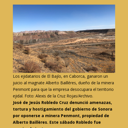
Los ejidatarios de El Bajío, en Caborca, ganaron un
juicio al magnate Alberto Bailléres, dueño de la minera
Penmont para que la empresa desocupara el territorio
ejidal. Foto: Alexis de la Cruz Rojas/Archivo.
José de Jesús Robledo Cruz denunció amenazas,
tortura y hostigamiento del gobierno de Sonora
por oponerse a minera Penmont, propiedad de
Alberto Baillères. Este sábado Robledo fue