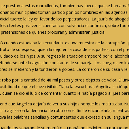
a se prestan a estas marrullerías, también hay jueces que se han amaf
ionarios municipales toman partido por los hombres; en las agencias 
udicial tuerce la ley en favor de los perpetradores. La jauría de abog
a los clientes para ver si cuentan con solvencia económica, sobre tod
s pretensiones de quienes procuran y administran justicia.
só cuando estudiaba la secundaria, es una muestra de la corrupción q
trato de su esposo, quien la dejó en la casa de sus padres, con el pr
uidado de los hijos. A su regreso la situación empeoró por el alcohol
defenderse ante la agresión constante de su pareja. Los suegros en lu
res se metieron y la tundieron a golpes. La corrieron de su casa y le 
robo por la cantidad de 48 mil pesos y otros objetos de valor. El úni
osibilidad de que el juez civil de Tlapa la escuchara, Angelica sintió 
 quien se dio el lujo de comentar cuánto le había pagado al juez para
rdenó que Angelica dejaría de ver a sus hijos porque los maltrataba. 
blico agilizaron la denuncia de robo con el fin de encarcelarla, mientr
ativa las palabras sencillas y contundentes que expreso en su lengua 
. Cuando los separan de su mamá o su papá, no les interesa porque no