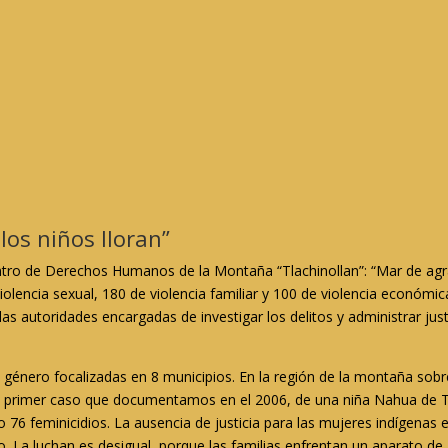
 los niños lloran”
ntro de Derechos Humanos de la Montaña “Tlachinollan”: “Mar de agr
olencia sexual, 180 de violencia familiar y 100 de violencia económic
 las autoridades encargadas de investigar los delitos y administrar jus
 género focalizadas en 8 municipios. En la región de la montaña sobr
l primer caso que documentamos en el 2006, de una niña Nahua de Te
76 feminicidios. La ausencia de justicia para las mujeres indígenas e
o. La luchan es desigual, porque las familias enfrentan un aparato de 