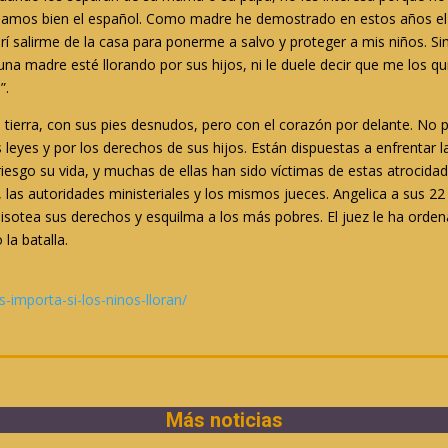
amos bien el español. Como madre he demostrado en estos años el 
rí salirme de la casa para ponerme a salvo y proteger a mis niños. S
 una madre esté llorando por sus hijos, ni le duele decir que me los
”.
e tierra, con sus pies desnudos, pero con el corazón por delante. No
s leyes y por los derechos de sus hijos. Están dispuestas a enfrentar 
iesgo su vida, y muchas de ellas han sido víctimas de estas atrocidade
, las autoridades ministeriales y los mismos jueces. Angelica a sus 
 pisotea sus derechos y esquilma a los más pobres. El juez le ha orden
 la batalla.
-importa-si-los-ninos-lloran/
Más noticias