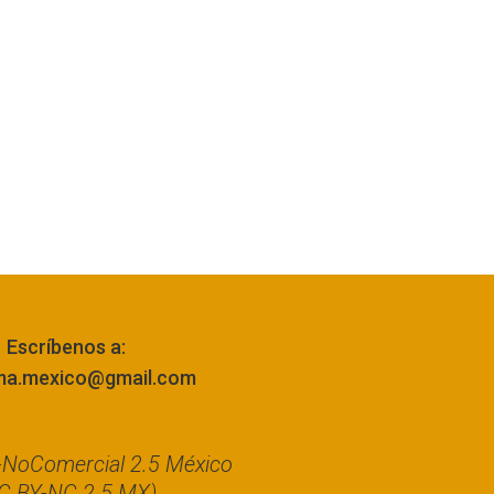
Escríbenos a:
ma.mexico@gmail.com
n-NoComercial 2.5 México
C BY-NC 2.5 MX)