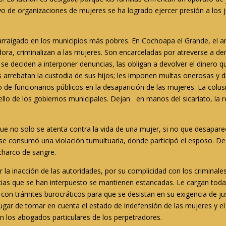
o de organizaciones de mujeres se ha logrado ejercer presión a los 
 arraigado en los municipios más pobres. En Cochoapa el Grande, el a
dora, criminalizan a las mujeres. Son encarceladas por atreverse a de
i se deciden a interponer denuncias, las obligan a devolver el dinero q
es arrebatan la custodia de sus hijos; les imponen multas onerosas y 
 de funcionarios públicos en la desaparición de las mujeres. La colu
ello de los gobiernos municipales. Dejan en manos del sicariato, la r
ue no solo se atenta contra la vida de una mujer, si no que desapare
e consumó una violación tumultuaria, donde participó el esposo. De 
 charco de sangre.
r la inacción de las autoridades, por su complicidad con los criminale
cias que se han interpuesto se mantienen estancadas. Le cargan toda 
 con trámites burocráticos para que se desistan en su exigencia de ju
en lugar de tomar en cuenta el estado de indefensión de las mujeres y el
n los abogados particulares de los perpetradores.