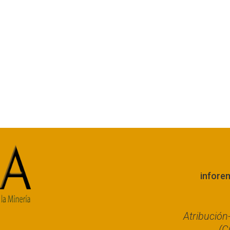
infore
Atribució
(C