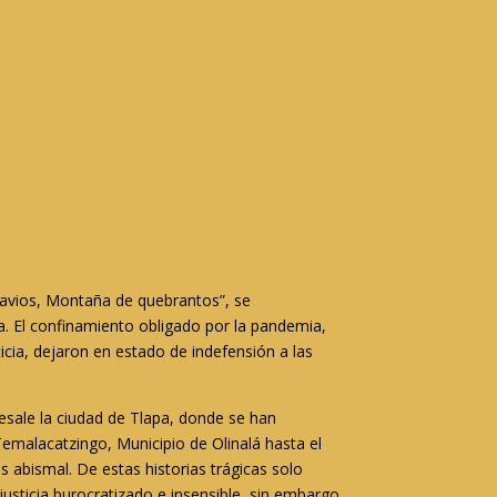
avios, Montaña de quebrantos”, se
a. El confinamiento obligado por la pandemia,
ticia, dejaron en estado de indefensión a las
esale la ciudad de Tlapa, donde se han
malacatzingo, Municipio de Olinalá hasta el
s abismal. De estas historias trágicas solo
justicia burocratizado e insensible, sin embargo,