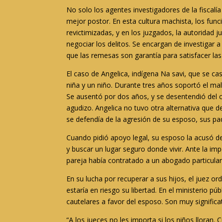
No solo los agentes investigadores de la fiscalí
mejor postor. En esta cultura machista, los func
revictimizadas, y en los juzgados, la autoridad j
negociar los delitos. Se encargan de investigar 
que las remesas son garantía para satisfacer la
El caso de Angelica, indígena Na savi, que se ca
niña y un niño. Durante tres años soportó el mal
Se ausentó por dos años, y se desentendió del c
agudizo. Angelica no tuvo otra alternativa que 
se defendía de la agresión de su esposo, sus pad
Cuando pidió apoyo legal, su esposo la acusó de 
y buscar un lugar seguro donde vivir. Ante la imp
pareja había contratado a un abogado particular,
En su lucha por recuperar a sus hijos, el juez o
estaría en riesgo su libertad. En el ministerio pú
cautelares a favor del esposo. Son muy signific
“A los jueces no les importa si los niños lloran