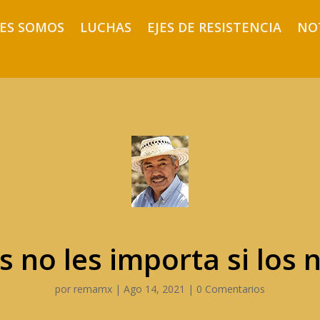
ES SOMOS
LUCHAS
EJES DE RESISTENCIA
NO
s no les importa si los 
por
remamx
|
Ago 14, 2021
|
0 Comentarios