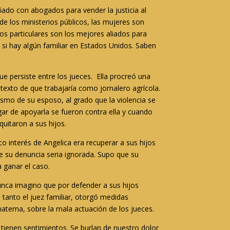
iado con abogados para vender la justicia al
de los ministerios públicos, las mujeres son
ados particulares son los mejores aliados para
o si hay algún familiar en Estados Unidos. Saben
ue persiste entre los jueces. Ella procreó una
etexto de que trabajaría como jornalero agrícola.
ismo de su esposo, al grado que la violencia se
gar de apoyarla se fueron contra ella y cuando
quitaron a sus hijos.
co interés de Angelica era recuperar a sus hijos
que su denuncia seria ignorada. Supo que su
 ganar el caso.
Nunca imagino que por defender a sus hijos
as tanto el juez familiar, otorgó medidas
materna, sobre la mala actuación de los jueces.
 tienen sentimientos. Se burlan de nuestro dolor