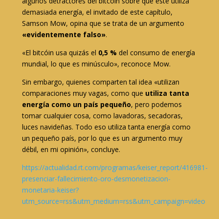
algunos detractores del bitcóin sobre que este utiliza
demasiada energía, el invitado de este capítulo,
Samson Mow, opina que se trata de un argumento
«evidentemente falso»
.
«El bitcóin usa quizás el
0,5 %
del consumo de energía
mundial, lo que es minúsculo», reconoce Mow.
Sin embargo, quienes comparten tal idea «utilizan
comparaciones muy vagas, como que
utiliza tanta
energía como un país pequeño
, pero podemos
tomar cualquier cosa, como lavadoras, secadoras,
luces navideñas. Todo eso utiliza tanta energía como
un pequeño país, por lo que es un argumento muy
débil, en mi opinión», concluye.
https://actualidad.rt.com/programas/keiser_report/416981-
presenciar-fallecimiento-oro-desmonetizacion-
monetaria-keiser?
utm_source=rss&utm_medium=rss&utm_campaign=video