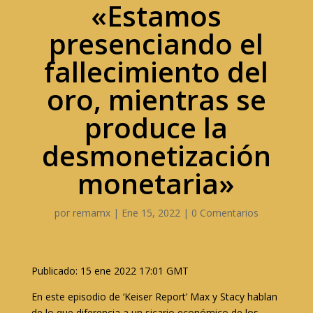
«Estamos
presenciando el
fallecimiento del
oro, mientras se
produce la
desmonetización
monetaria»
por
remamx
|
Ene 15, 2022
|
0 Comentarios
Publicado: 15 ene 2022 17:01 GMT
En este episodio de ‘Keiser Report’ Max y Stacy hablan
de lo que diferencia a un sicario económico de los