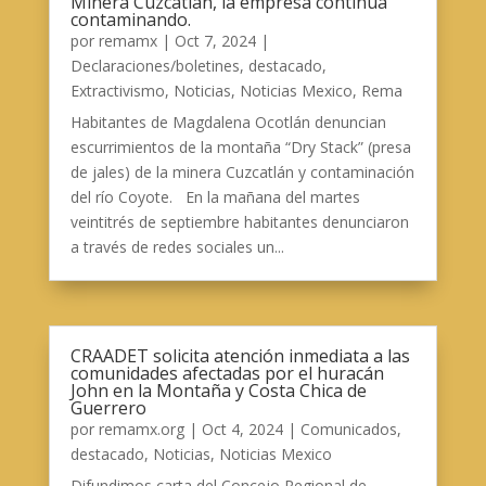
Minera Cuzcatlán, la empresa continúa
contaminando.
por
remamx
|
Oct 7, 2024
|
Declaraciones/boletines
,
destacado
,
Extractivismo
,
Noticias
,
Noticias Mexico
,
Rema
Habitantes de Magdalena Ocotlán denuncian
escurrimientos de la montaña “Dry Stack” (presa
de jales) de la minera Cuzcatlán y contaminación
del río Coyote. En la mañana del martes
veintitrés de septiembre habitantes denunciaron
a través de redes sociales un...
CRAADET solicita atención inmediata a las
comunidades afectadas por el huracán
John en la Montaña y Costa Chica de
Guerrero
por
remamx.org
|
Oct 4, 2024
|
Comunicados
,
destacado
,
Noticias
,
Noticias Mexico
Difundimos carta del Concejo Regional de