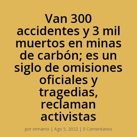
Van 300
accidentes y 3 mil
muertos en minas
de carbón; es un
siglo de omisiones
oficiales y
tragedias,
reclaman
activistas
por
remamx
|
Ago 5, 2022
|
0 Comentarios