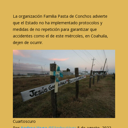
La organización Familia Pasta de Conchos advierte
que el Estado no ha implementado protocolos y
medidas de no repetición para garantizar que
accidentes como el de este miércoles, en Coahuila,
dejen de ocurrir.
Cuartoscuro
Por
Andrea Vega
@
EAndreaVega
5 de agosto, 2022